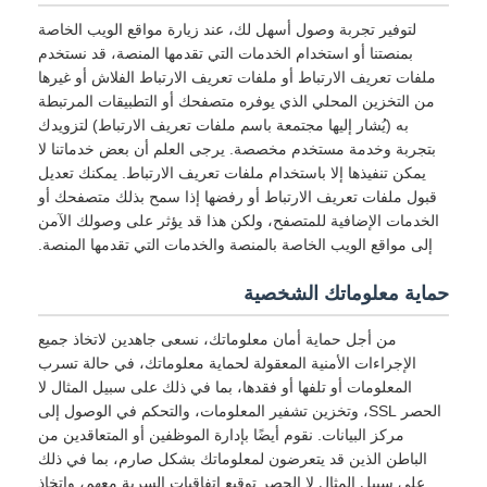
لتوفير تجربة وصول أسهل لك، عند زيارة مواقع الويب الخاصة
بمنصتنا أو استخدام الخدمات التي تقدمها المنصة، قد نستخدم
ملفات تعريف الارتباط أو ملفات تعريف الارتباط الفلاش أو غيرها
من التخزين المحلي الذي يوفره متصفحك أو التطبيقات المرتبطة
به (يُشار إليها مجتمعة باسم ملفات تعريف الارتباط) لتزويدك
بتجربة وخدمة مستخدم مخصصة. يرجى العلم أن بعض خدماتنا لا
يمكن تنفيذها إلا باستخدام ملفات تعريف الارتباط. يمكنك تعديل
قبول ملفات تعريف الارتباط أو رفضها إذا سمح بذلك متصفحك أو
الخدمات الإضافية للمتصفح، ولكن هذا قد يؤثر على وصولك الآمن
إلى مواقع الويب الخاصة بالمنصة والخدمات التي تقدمها المنصة.
حماية معلوماتك الشخصية
من أجل حماية أمان معلوماتك، نسعى جاهدين لاتخاذ جميع
الإجراءات الأمنية المعقولة لحماية معلوماتك، في حالة تسرب
المعلومات أو تلفها أو فقدها، بما في ذلك على سبيل المثال لا
الحصر SSL، وتخزين تشفير المعلومات، والتحكم في الوصول إلى
مركز البيانات. نقوم أيضًا بإدارة الموظفين أو المتعاقدين من
الباطن الذين قد يتعرضون لمعلوماتك بشكل صارم، بما في ذلك
على سبيل المثال لا الحصر توقيع اتفاقيات السرية معهم، واتخاذ