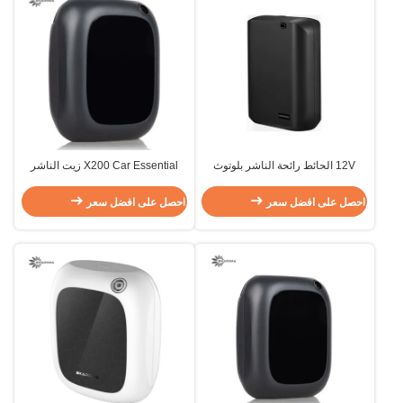
12V الحائط رائحة الناشر بلوتوث
X200 Car Essential زيت الناشر
رائحة الناشر النفط CE
200 مللي موزع عطري تجاري للعلاج
بالروائح
احصل على افضل سعر
احصل على افضل سعر