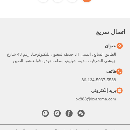
اتصال سريع
عنوان
الطابق السابع، المبنى H، حديقة لينغيون للتكنولوجيا، رقم 43 شارع
جينشي الشرقية، مدينة شيلينغ، منطقة هودو، قوانغتشو، الصين
هاتف
86-134-5037-5588
بريد إلكتروني
bx888@bxaroma.com