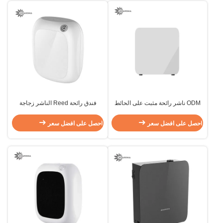
ODM ناشر رائحة مثبت على الحائط
فندق رائحة Reed الناشر زجاجة
ناشر عطري صغير كهربائي 200 مل
إلكتروستاتيك جدار التوصيل في رائحة
الناشر
احصل على افضل سعر
احصل على افضل سعر