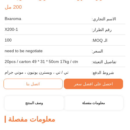
200 مل
Bxaroma
الاسم التجاري:
X200-1
رقم الطراز:
100
الـ MOQ:
need to be negotiate
السعر:
20pcs / carton 49 * 31 * 50cm 17kg / ctn
تفاصيل التعبئة:
تي / تي ، ويسترن يونيون ، موني جرام
شروط الدفع:
احصل على افضل سعر
اتصل بنا
معلومات مفصلة
وصف المنتج
معلومات مفصلة