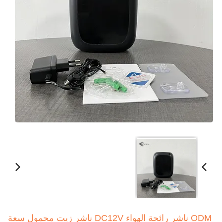
ODM ناشر رائحة الهواء DC12V ناشر زيت محمول سعة