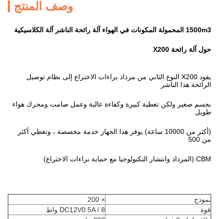
وصف المنتج
1500m3 المحمولة المكونات في الهواء آلة رائحة الناشر آلة الكلاسيكية
حول آلة رائحة X200
يقود X200 النوع الثاني من مرذاذ براءات الاختراع إلى نظام توصيل
الرائحة.هذا الناشر
بجسم صغير ولكن تغطية كبيرة وكفاءة عالية وعمل صامت ومحرك هواء
طويل
(أكثر من 10000 ساعة).يوفر هذا الجهاز خدمة مخصصة ، وتغطي أكثر
من 500
CBM.(المرذاذ وانتشار التكنولوجيا مع حماية براءات الاختراع)
نموذج
× 200
قوة
DC12V0.5A / 8 واط