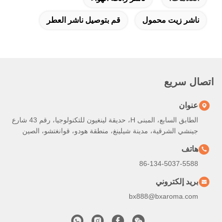
ناشر زيت محمول
قم بتوصيل ناشر العطر
اتصال سريع
عنوان
الطابق السابع، المبنى H، حديقة لينغيون للتكنولوجيا، رقم 43 شارع
جينشي الشرقية، مدينة شيلينغ، منطقة هودو، قوانغتشو، الصين
هاتف
86-134-5037-5588
بريد إلكتروني
bx888@bxaroma.com