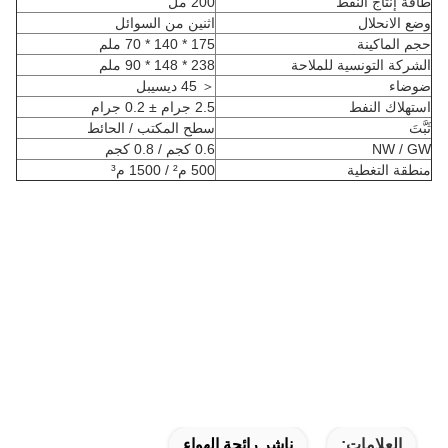
طاقة إنتاج النفط
200 مل
وضع الانحلال
اثنين من السوائل
حجم الماكينة
175 * 140 * 70 ملم
الشركة التونسية للملاحة
238 * 148 * 90 ملم
ضوضاء
＜ 45 ديسيبل
استهلاك النفط
2.5 جرام ± 0.2 جرام
ثَبَّتَ
سطح المكتب / الحائط
NW / GW
0.6 كجم / 0.8 كجم
منطقة التغطية
500 م² / 1500 م³
العلامات:
ناشر رائحة الهواء