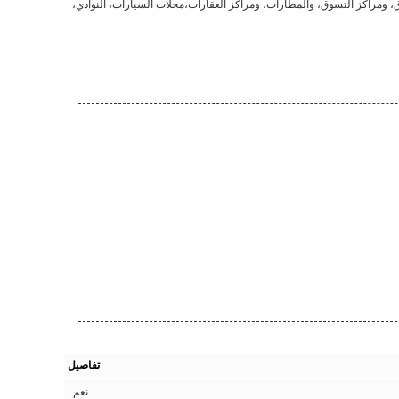
ئات التجارية مثل الفنادق، ومراكز التسوق، والمطارات، ومراكز العقارات،محلات السيارات، النوادي،
تفاصيل
نعم..