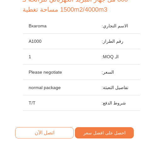
1500m2/4000m3 مساحة تغطية
الاسم التجاري:
Bxaroma
رقم الطراز:
A1000
الـ MOQ:
1
السعر:
Please negotiate
تفاصيل التعبئة:
normal package
شروط الدفع:
T/T
اتصل الآن
احصل على افضل سعر