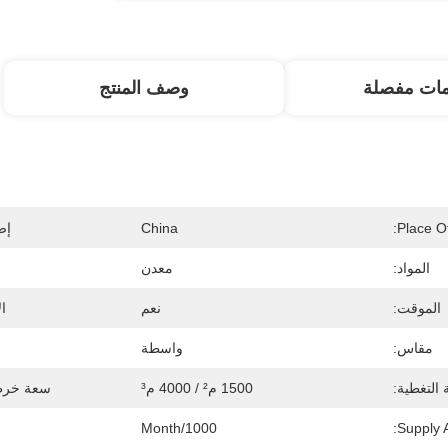
مات مفصلة
وصف المنتج
Place Of
China
إص
المواد:
معدن
الموقت:
نعم
ال
مقاس:
واسطة
التغطية:
1500 م² / 4000 م³
سعة خرطو
1000/month
Supply Ab