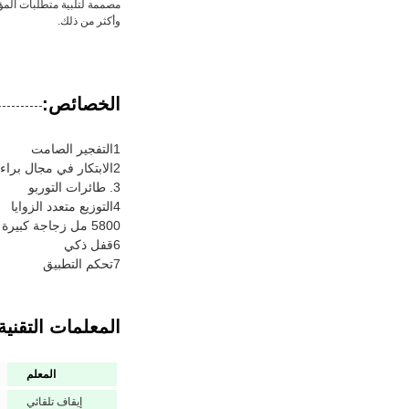
وأكثر من ذلك.
الخصائص:
1التفجير الصامت
2الابتكار في مجال براءات الاختراع
3. طائرات التوربو
4التوزيع متعدد الزوايا
5800 مل زجاجة كبيرة الحجم
6قفل ذكي
7تحكم التطبيق
المعلمات التقنية
المعلم
إيقاف تلقائي