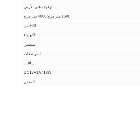
الوقوف على الأرض
1500 متر مربع/4000 متر مربع
800 مل
الكهرباء
شنتشن
المواصفات
سائلين
DC12V1A / 13W
المعدن