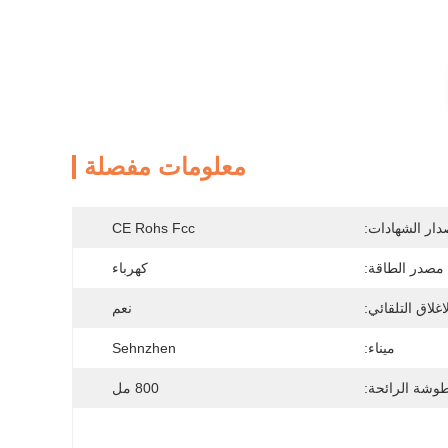
معلومات مفصلة
دار الشهادات:
CE Rohs Fcc
مصدر الطاقة:
كهرباء
اغلاق التلقائي:
نعم
ميناء:
Sehnzhen
شة الرائحة:
800 مل