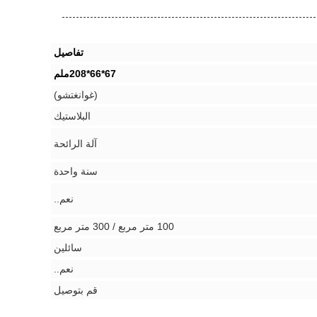
تفاصيل
67*66*208ملم
(غوانغتشو)
البلاستيك
آلة الرائحة
سنة واحدة
نعم..
100 متر مربع / 300 متر مربع
سائلين
نعم..
قم بتوصيل