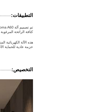
التطبيقات:
كثافة الرائحة المرغوبة وحجم الجهاز هو 67 * 66 * 208mm.يتم تشغيله ب
حزمة عادية للحماية الأفضل وق
التخصيص: