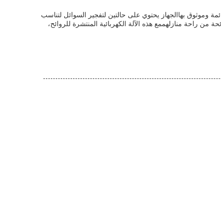
 دائمة وموثوق بهاالجهاز يحتوي على حالتين لتفجير السوائل لتناسب
ة من راحة منازلهممع هذه الآلة الكهربائية المنتشرة للروائح،