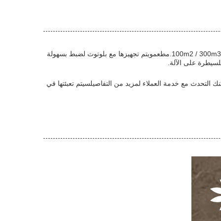
تم تصميم آلة Bxaroma A60 الكهربائية لتوزيع الزيوت العطرية و جزيئات الروائح في مساحة تصل إلى 100m2 / 300m3.مطعمويتم تجهيزها مع بلوتوث لضبط بسهولة
الكهربائية المنتشرة للروائح معتمدة من قبل CE وتأتي مع الحد الأدنى لكمية الطلب من 1.يمكنك التحدث مع خدمة العملاء لمزيد من التفاصيلسيتم تعبئتها في