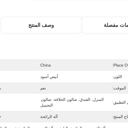
مات مفصلة
وصف المنتج
China
Place Of
اللون:
أبيض أسود
الموقت:
نعم
م
المنزل، الفندق، صالون الحلاقة، صالون 
التطبيق:
التجميل
ح المنتج:
آلة الرائحة
: