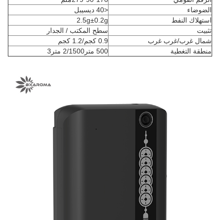
الضوضاء
<40 ديسيبل
استهلاك النفط
2.5g±0.2g
تثبيت
سطح المكتب / الجدار
شمال غرب/غرب غرب
0.9 كجم/1.2 كجم
منطقة التغطية
500 متر2/1500 متر3