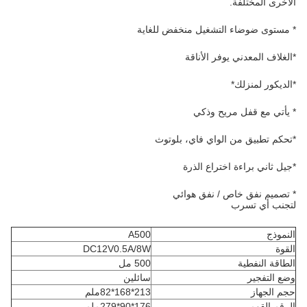
الأخرى المختلفة.
* مستوى ضوضاء التشغيل منخفض للغاية
*الغلاف المعدني يوفر الأناقة
*الديكور لمنزلك*
* يأتي مع قفل مريح وذكي
*تحكم تطبيق من الواي فاي، بلوتوث
*جيل ثاني براءة اختراع الذرة
* تصميم نفق خاص / نفق هوائي
لتجنب أي تسرب
النموذج
A500
القوة
DC12V0.5A/8W
الطاقة النفطية
500 مل
وضع التفجير
سائلين
حجم الجهاز
213*168*82ملم
الرقم القومي
176*90*279ملم