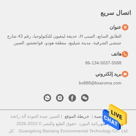
اتصال سريع
عنوان
الطابق السابع، المبنى H، حديقة لينغيون للتكنولوجيا، رقم 43 شارع
جينشي الشرقية، مدينة شيلينغ، منطقة هودو، قوانغتشو، الصين
هاتف
86-134-5037-5588
بريد إلكتروني
bx888@bxaroma.com
سياسة الخصوصية
|
خريطة الموقع
| الصين جيدة الجودة آلة رائحة
الناشر الكهربائية المورد. حقوق الطبع والنشر © 2023-2026
Guangdong Baixiang Environmental Technology Co., Ltd. . كل