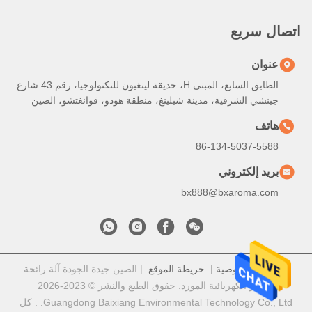
اتصال سريع
عنوان
الطابق السابع، المبنى H، حديقة لينغيون للتكنولوجيا، رقم 43 شارع
جينشي الشرقية، مدينة شيلينغ، منطقة هودو، قوانغتشو، الصين
هاتف
86-134-5037-5588
بريد إلكتروني
bx888@bxaroma.com
سياسة الخصوصية
|
خريطة الموقع
| الصين جيدة الجودة آلة رائحة
الناشر الكهربائية المورد. حقوق الطبع والنشر © 2023-2026
Guangdong Baixiang Environmental Technology Co., Ltd. . كل