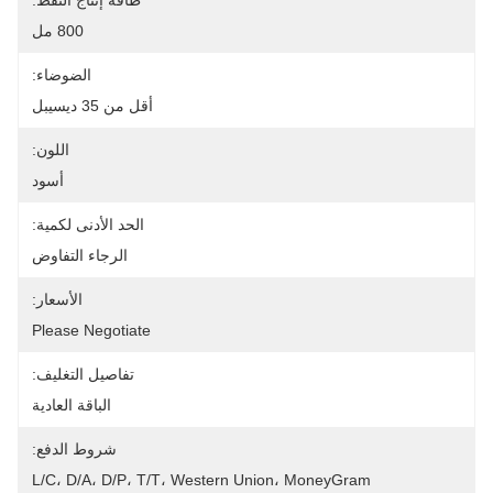
طاقة إنتاج النفط:
800 مل
الضوضاء:
أقل من 35 ديسيبل
اللون:
أسود
الحد الأدنى لكمية:
الرجاء التفاوض
الأسعار:
Please Negotiate
تفاصيل التغليف:
الباقة العادية
شروط الدفع:
L/C، D/A، D/P، T/T، Western Union، MoneyGram