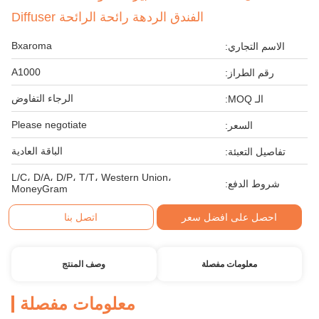
الفندق الردهة رائحة الرائحة Diffuser
Bxaroma
الاسم التجاري:
A1000
رقم الطراز:
الرجاء التفاوض
الـ MOQ:
Please negotiate
السعر:
الباقة العادية
تفاصيل التعبئة:
L/C، D/A، D/P، T/T، Western Union،
شروط الدفع:
MoneyGram
احصل على افضل سعر
اتصل بنا
معلومات مفصلة
وصف المنتج
معلومات مفصلة