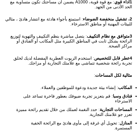
1أداء قوي
: مع قوة قوية، A1000 يضمن أن مساحتك تكون متساوية مع
الحد الأدنى من الجهد.
2، تشغيل منخفضة الضوضاء
: استمتع بأجواء هادئة مع انتشار هادئ ، مثالي
للبيئات المهنية أو مناطق الاسترخاء.
3متوافق مع نظام التكييف
: يتصل مباشرة بنظم التكييف والتهوية لتوزيع
الرائحة بشكل ثابت في المناطق الكبيرة مثل المكاتب أو الفنادق أو
مراكز الصحة.
4عطر قابل للتخصيص
: استخدم الزيوت العطرية المفضلة لديك لخلق
تجربة رائحة شخصية تتماشى مع علامتك التجارية أو مزاجك.
مثالية لكل المساحات
:
المكاتب
: إنشاء بيئة جديدة ودعوة للموظفين والعملاء.
فنادق وسبا
: قم بتعزيز تجربة ضيوفك بعطور فاخرة تساعد على
الاسترخاء
المساحات التجارية
: حدد النغمة لعملك من خلال تقديم رائحة مميزة
تعزز جو علامتك التجارية.
المنازل
: تحويل أي غرفة إلى مأوى هادئ مع الرائحة الخفية
المستمرة.