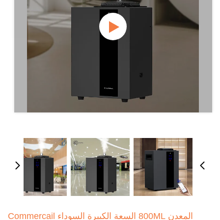
المعدن 800ML السعة الكبيرة السوداء Commercail