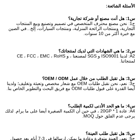
الأسئلة الشائعة:
س1: هل أنت مصنع أو شركة تجارية؟
ج1: نحن مصنع محترف المتخصص في تصميم وتصنيع وبيع المنتجات
التجارية، ومنتجات الرائحة المنزلية، ومنتجات السيارات، إلخ...في الصين
مع خبرة أكثر من 10 سنوات.
س2: ما هي الشهادات التي لديك لمنتجاتك؟
A2: لدينا ISO9001 و SGS لمصنعنا ، و CE ، FCC ، EMC ، RoHS
لمنتجاتنا.
س3: هل تقبل الطلب من خلال عمل OEM / ODM؟
ج3: نعم، نحن نقبل طلبات OEM مع شعار مخصص وتعبئة وتغليف؛ ولدينا
أيضا القدرة على قبول طلبات ODM مع فريق البحث والتطوير الخاص بنا.
س4: ما هو الحد الأدنى لكمية الطلب؟
A4: عادة 1 * 20GP ، في حين أن الكمية الصغيرة أيضا على ما يرام. لذلك
يرجى عدم القلق حول MOQ.
س5: هل تقبل طلب العينة؟
ج5: نعم، العينة متوفرة وعادة ما يمكن إرسالها في 3-7 أيام بعد حصول