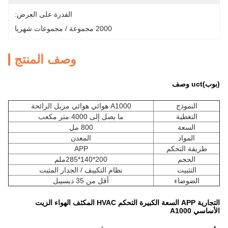
القدرة على العرض:
2000 مجموعة / مجموعات شهريا
وصف المنتج
(بوب)
uct وصف
النموذج
A1000 هوائي هوائي مزيل الرائحة
التغطية
ما يصل إلى 4000 متر مكعب
السعة
800 مل
المواد
المعدن
طريقة التحكم
APP
الحجم
200*140*285ملم
التثبيت
نظام التكييف / الجدار المثبت
الضوضاء
أقل من 35 ديسيبل
التجارية APP السعة الكبيرة التحكم HVAC المكثف الهواء الزيت
الأساسي A1000